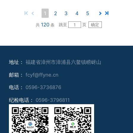
1
2
3
4
5
120
跳至
页
确定
共
条
地址：
福建省漳州市漳浦县六鳌镇崂岈山
邮箱：
fcyf@ffyne.cn
电话：
0596-3736876
纪检电话：
0596-3796811