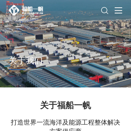
关于我们
关于福船一帆
打造世界一流海洋及能源工程整体解决