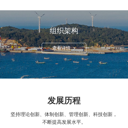
组织架构
查看详情 >
发展历程
坚持理论创新、体制创新、管理创新、科技创新，
不断提高发展水平。