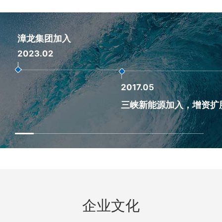
漳龙集团加入
2023.02
2017.05
三峡新能源加入，增资扩
企业文化